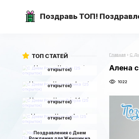
Поздравь ТОП! Поздравле
Главная
›
С Д
ТОП СТАТЕЙ
С Днем Рождения Рая (25
Алена 
открыток)
С Днем Рождения Марика (25
1022
открыток)
С Днем Рождения Фируза (25
открыток)
С Днем Рождения Эрбол (25
открыток)
Короткие и Прикольные
Поздравления с Днем
Рождения для Женщин на