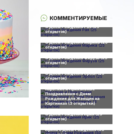
КОММЕНТИРУЕМЫЕ
0
С Днем Рождения Рая (25
открыток)
0
С Днем Рождения Марика (25
открыток)
0
С Днем Рождения Фируза (25
открыток)
0
С Днем Рождения Эрбол (25
открыток)
0
Короткие и Прикольные
Поздравления с Днем
Рождения для Женщин на
Картинках (3 открытки)
0
С Днем Рождения Ирик (25
открыток)
0
Ирина с Днем Рождения (50