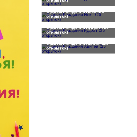
открыток)
0
С Днем Рождения Илья (25
открыток)
0
С Днем Рождения Кудрат (25
открыток)
0
С Днем Рождения Авигея (25
открыток)