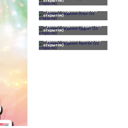
открыток)
0
С Днем Рождения Илья (25
открыток)
0
С Днем Рождения Кудрат (25
открыток)
0
С Днем Рождения Авигея (25
открыток)