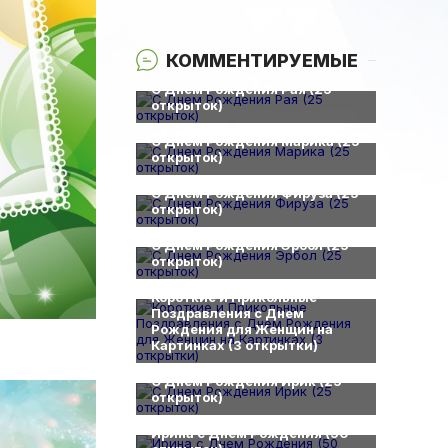
КОММЕНТИРУЕМЫЕ
0
С Днем Рождения Рая (25
открыток)
0
С Днем Рождения Марика (25
открыток)
0
С Днем Рождения Фируза (25
открыток)
0
С Днем Рождения Эрбол (25
открыток)
0
Короткие и Прикольные
Поздравления с Днем
Рождения для Женщин на
Картинках (3 открытки)
0
С Днем Рождения Ирик (25
открыток)
0
Ирина с Днем Рождения (50