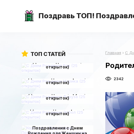
Поздравь ТОП! Поздравле
Главная
›
С Д
ТОП СТАТЕЙ
С Днем Рождения Рая (25
Родите
открыток)
С Днем Рождения Марика (25
2342
открыток)
С Днем Рождения Фируза (25
открыток)
С Днем Рождения Эрбол (25
открыток)
Короткие и Прикольные
Поздравления с Днем
Рождения для Женщин на