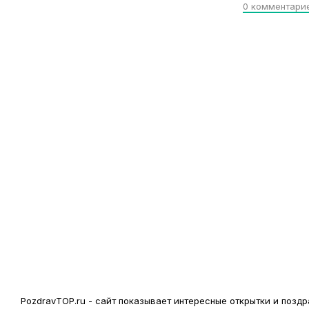
0
комментари
PozdravTOP.ru - сайт показывает интересные открытки и поз