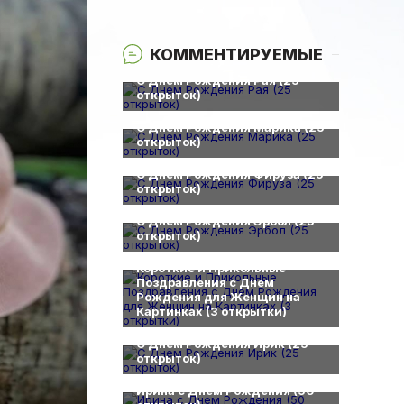
КОММЕНТИРУЕМЫЕ
0
С Днем Рождения Рая (25
открыток)
0
С Днем Рождения Марика (25
открыток)
0
С Днем Рождения Фируза (25
открыток)
0
С Днем Рождения Эрбол (25
открыток)
0
Короткие и Прикольные
Поздравления с Днем
Рождения для Женщин на
Картинках (3 открытки)
0
С Днем Рождения Ирик (25
открыток)
0
Ирина с Днем Рождения (50