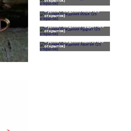
открыток)
0
С Днем Рождения Илья (25
открыток)
0
С Днем Рождения Кудрат (25
открыток)
0
С Днем Рождения Авигея (25
открыток)