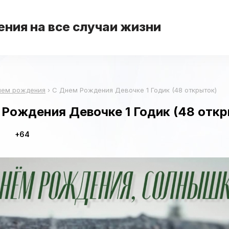
ния на все случаи жизни
нем рождения
›
С Днем Рождения Девочке 1 Годик (48 открыток)
Рождения Девочке 1 Годик (48 откр
+64