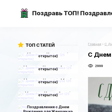
Поздравь ТОП! Поздравле
Главная
›
С Д
ТОП СТАТЕЙ
С Днем Рождения Рая (25
С Днем 
открыток)
С Днем Рождения Марика (25
2999
открыток)
С Днем Рождения Фируза (25
открыток)
С Днем Рождения Эрбол (25
открыток)
Короткие и Прикольные
Поздравления с Днем
Рождения для Женщин на