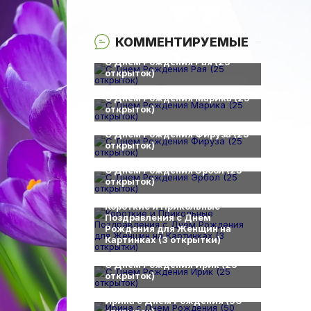
КОММЕНТИРУЕМЫЕ
0
С Днем Рождения Рая (25
открыток)
0
С Днем Рождения Марика (25
открыток)
0
С Днем Рождения Фируза (25
открыток)
0
С Днем Рождения Эрбол (25
открыток)
0
Короткие и Прикольные
Поздравления с Днем
Рождения для Женщин на
Картинках (3 открытки)
0
С Днем Рождения Ирик (25
открыток)
0
Ирина с Днем Рождения (50