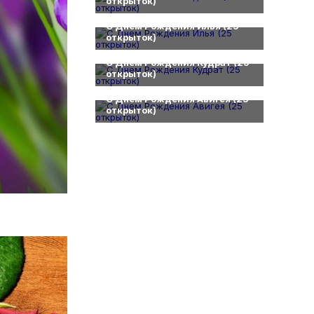
открыток)
0
С Днем Рождения Илья (25
открыток)
0
С Днем Рождения Кудрат (25
открыток)
0
С Днем Рождения Авигея (25
открыток)