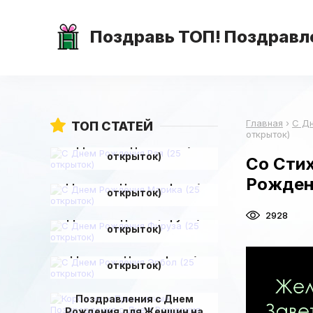
Поздравь ТОП! Поздравле
Главная
›
С Д
ТОП СТАТЕЙ
открыток)
С Днем Рождения Рая (25
открыток)
Со Сти
С Днем Рождения Марика (25
Рожден
открыток)
2928
С Днем Рождения Фируза (25
открыток)
С Днем Рождения Эрбол (25
открыток)
Короткие и Прикольные
Поздравления с Днем
Рождения для Женщин на