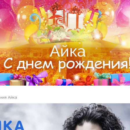
ния Айка