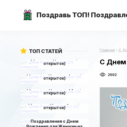
Поздравь ТОП! Поздравле
Главная
›
С Д
ТОП СТАТЕЙ
С Днем Рождения Рая (25
С Днем
открыток)
С Днем Рождения Марика (25
2692
открыток)
С Днем Рождения Фируза (25
открыток)
С Днем Рождения Эрбол (25
открыток)
Короткие и Прикольные
Поздравления с Днем
Рождения для Женщин на