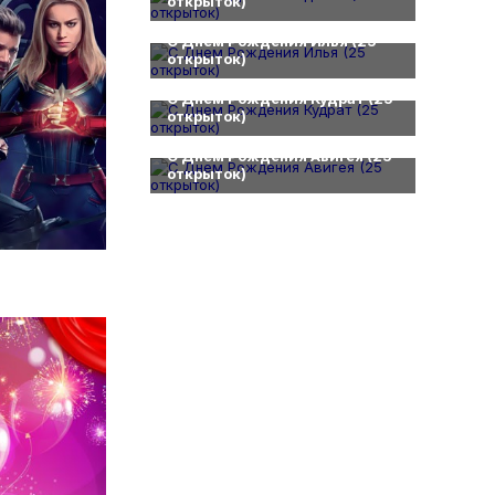
открыток)
0
С Днем Рождения Илья (25
открыток)
0
С Днем Рождения Кудрат (25
открыток)
0
С Днем Рождения Авигея (25
открыток)