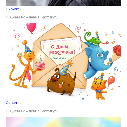
Скачать
С Днем Рождения Бахтигуль
Скачать
С Днем Рождения Бахтигуль