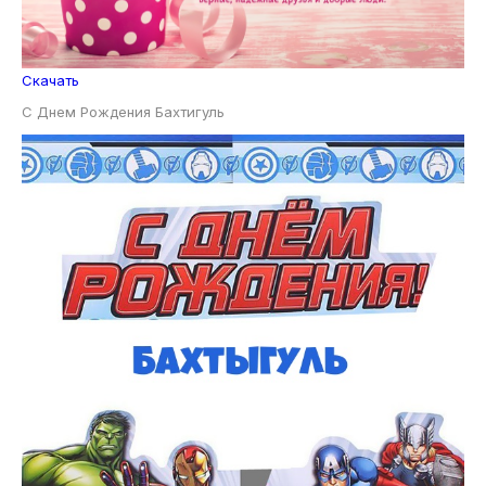
Скачать
С Днем Рождения Бахтигуль