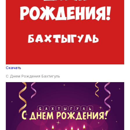
Скачать
С Днем Рождения Бахтигуль