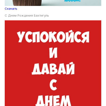
Скачать
С Днем Рождения Бахтигуль