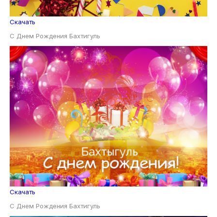
Скачать
С Днем Рождения Бахтигуль
Скачать
С Днем Рождения Бахтигуль