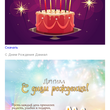
Скачать
С Днем Рождения Даниал