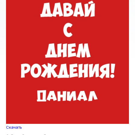
Скачать