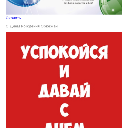
Скачать
С Днем Рождения Эркежан