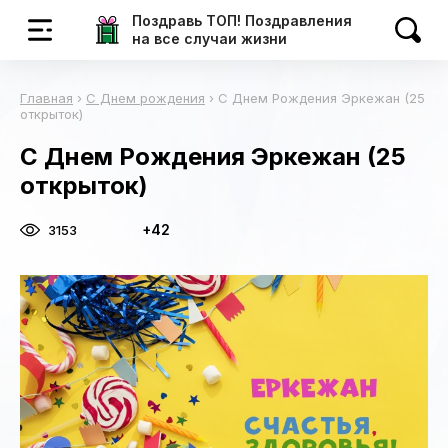
Поздравь ТОП! Поздравления
на все случаи жизни
Главная
›
С Днем рождения
›
С Днем Рождения Эркежан (25
открыток)
С Днем Рождения Эркежан (25
открыток)
+42
3153