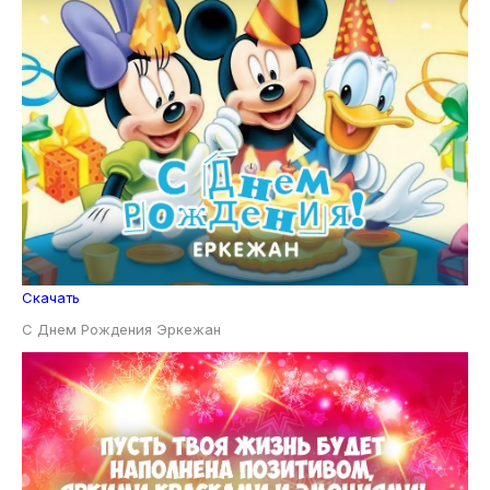
Скачать
С Днем Рождения Эркежан