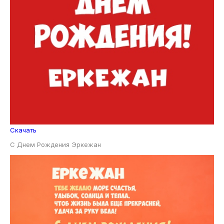
Скачать
С Днем Рождения Эркежан