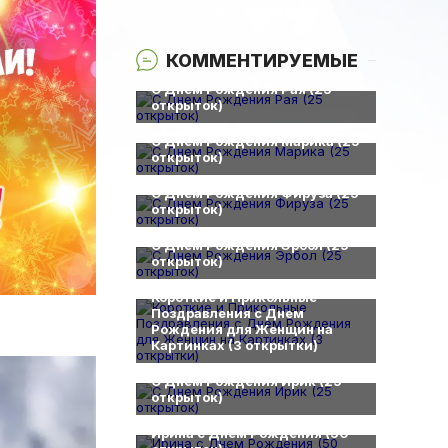
КОММЕНТИРУЕМЫЕ
0
С Днем Рождения Рая (25
открыток)
0
С Днем Рождения Марика (25
открыток)
0
С Днем Рождения Фируза (25
открыток)
0
С Днем Рождения Эрбол (25
открыток)
0
Короткие и Прикольные
Поздравления с Днем
Рождения для Женщин на
Картинках (3 открытки)
0
С Днем Рождения Ирик (25
открыток)
0
Ирина с Днем Рождения (50