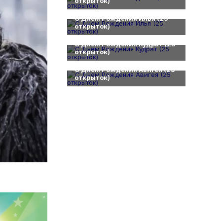
открыток)
0
С Днем Рождения Илья (25
открыток)
0
С Днем Рождения Кудрат (25
открыток)
0
С Днем Рождения Авигея (25
открыток)