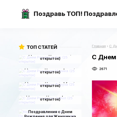
Поздравь ТОП! Поздравле
Главная
›
С Д
ТОП СТАТЕЙ
С Днем Рождения Рая (25
С Днем
открыток)
С Днем Рождения Марика (25
2671
открыток)
С Днем Рождения Фируза (25
открыток)
С Днем Рождения Эрбол (25
открыток)
Короткие и Прикольные
Поздравления с Днем
Рождения для Женщин на