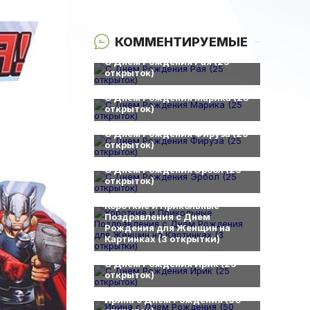
КОММЕНТИРУЕМЫЕ
0
С Днем Рождения Рая (25
открыток)
0
С Днем Рождения Марика (25
открыток)
0
С Днем Рождения Фируза (25
открыток)
0
С Днем Рождения Эрбол (25
открыток)
0
Короткие и Прикольные
Поздравления с Днем
Рождения для Женщин на
Картинках (3 открытки)
0
С Днем Рождения Ирик (25
открыток)
0
Ирина с Днем Рождения (50