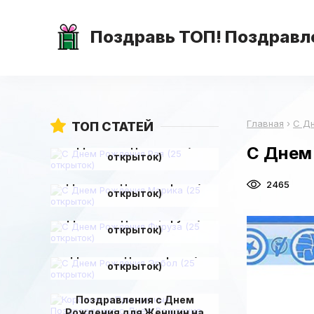
Поздравь ТОП! Поздравле
Главная
›
С Д
ТОП СТАТЕЙ
С Днем Рождения Рая (25
С Днем
открыток)
С Днем Рождения Марика (25
2465
открыток)
С Днем Рождения Фируза (25
открыток)
С Днем Рождения Эрбол (25
открыток)
Короткие и Прикольные
Поздравления с Днем
Рождения для Женщин на