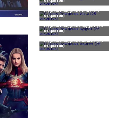
открыток)
0
С Днем Рождения Илья (25
открыток)
0
С Днем Рождения Кудрат (25
открыток)
0
С Днем Рождения Авигея (25
открыток)