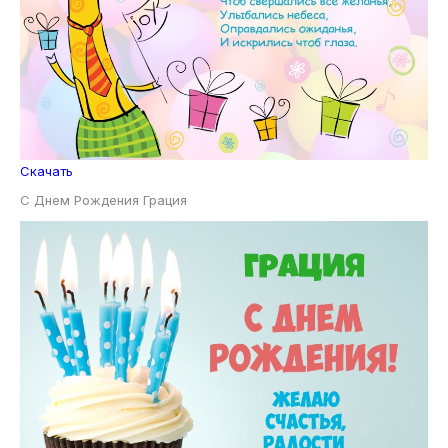
Скачать
С Днем Рождения Грация