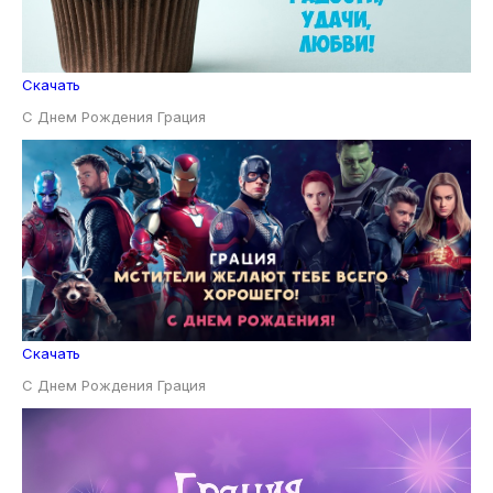
Скачать
С Днем Рождения Грация
Скачать
С Днем Рождения Грация