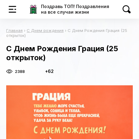
Поздравь ТОП! Поздравления
на все случаи жизни
Главная
›
С Днем рождения
›
С Днем Рождения Грация (25
открыток)
С Днем Рождения Грация (25
открыток)
+62
2388