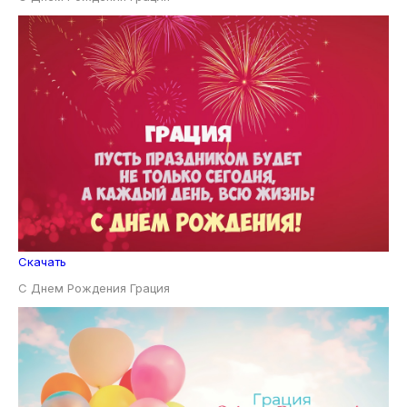
Скачать
С Днем Рождения Грация