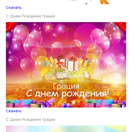
Скачать
С Днем Рождения Грация
Скачать
С Днем Рождения Грация