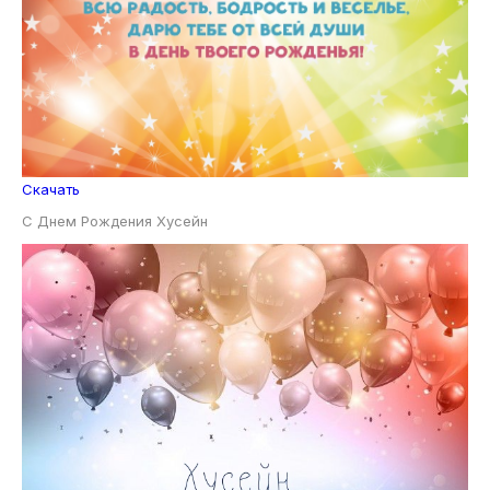
Скачать
С Днем Рождения Хусейн