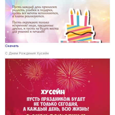
Скачать
С Днем Рождения Хусейн