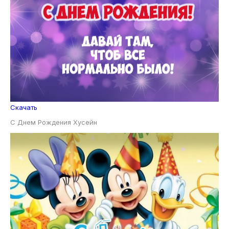
Скачать
С Днем Рождения Хусейн