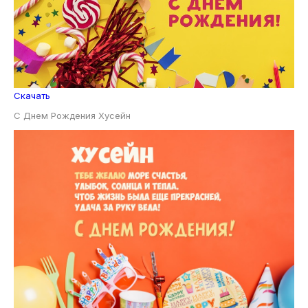
Скачать
С Днем Рождения Хусейн