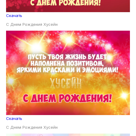
Скачать
С Днем Рождения Хусейн
Скачать
С Днем Рождения Хусейн