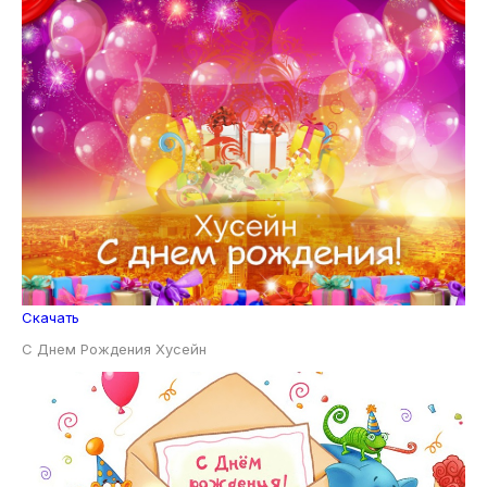
Скачать
С Днем Рождения Хусейн