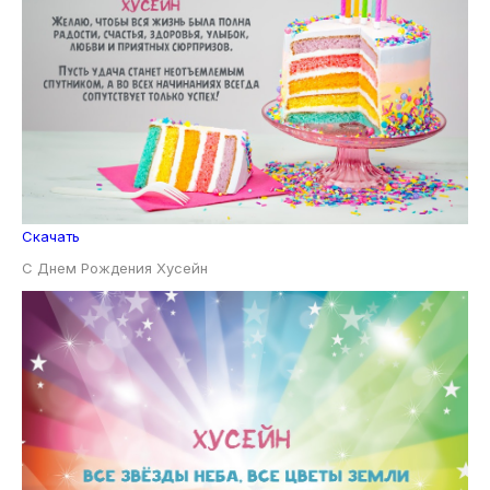
Скачать
С Днем Рождения Хусейн