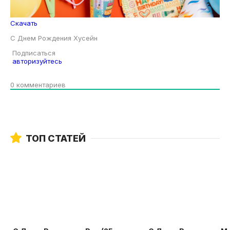
Скачать
С Днем Рождения Хусейн
Подписаться
авторизуйтесь
0
комментариев
ТОП СТАТЕЙ