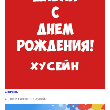
Скачать
С Днем Рождения Хусейн