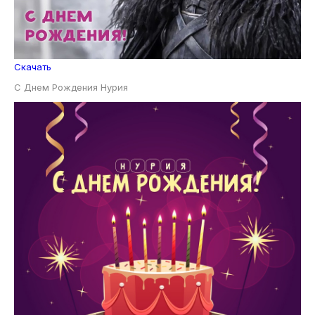
Скачать
С Днем Рождения Нурия