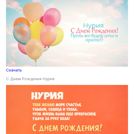
Скачать
С Днем Рождения Нурия