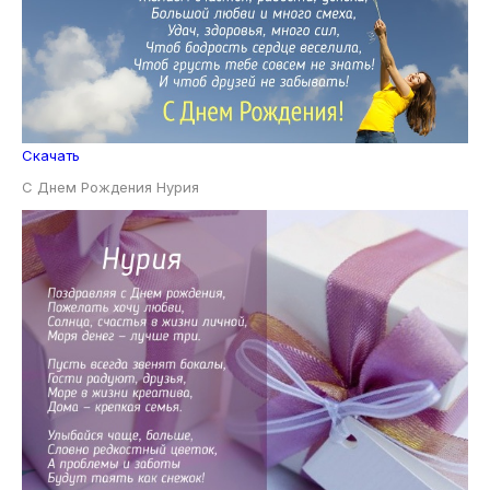
Скачать
С Днем Рождения Нурия