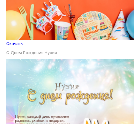
Скачать
С Днем Рождения Нурия