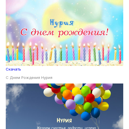
Скачать
С Днем Рождения Нурия