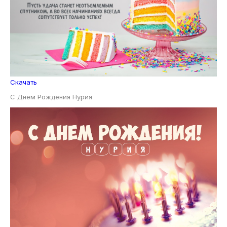
Скачать
С Днем Рождения Нурия