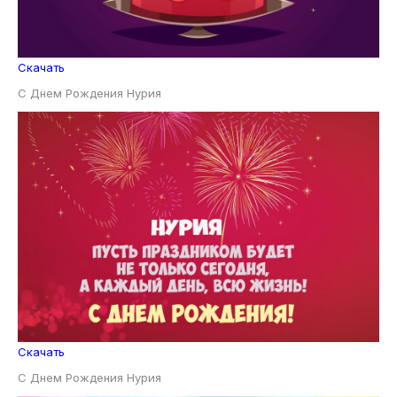
Скачать
С Днем Рождения Нурия
Скачать
С Днем Рождения Нурия