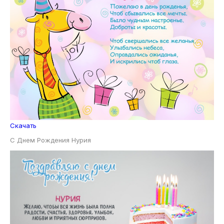
Скачать
С Днем Рождения Нурия