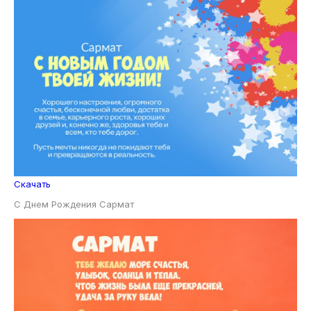
Скачать
С Днем Рождения Сармат