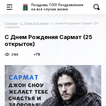
Поздравь ТОП! Поздравления
на все случаи жизни
Главная
›
С Днем рождения
›
С Днем Рождения Сармат (25
открыток)
С Днем Рождения Сармат (25
открыток)
+78
2189