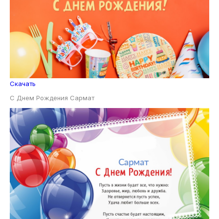
Скачать
С Днем Рождения Сармат