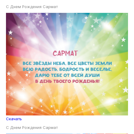
С Днем Рождения Сармат
Скачать
С Днем Рождения Сармат