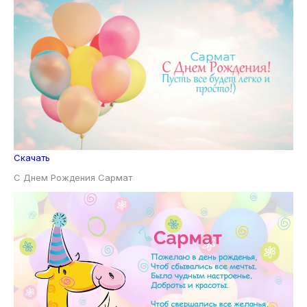
Скачать
С Днем Рождения Сармат