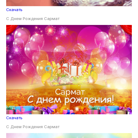
Скачать
С Днем Рождения Сармат
Скачать
С Днем Рождения Сармат