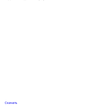
Скачать
С Днем Рождения Шарофат