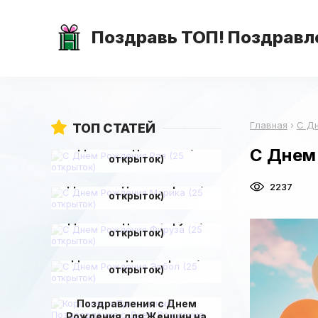
Поздравь ТОП! Поздравле
Главная
›
С Д
ТОП СТАТЕЙ
С Днем Рождения Рая (25
С Днем 
открыток)
С Днем Рождения Марика (25
2237
открыток)
С Днем Рождения Фируза (25
открыток)
С Днем Рождения Эрбол (25
открыток)
Короткие и Прикольные
Поздравления с Днем
Рождения для Женщин на