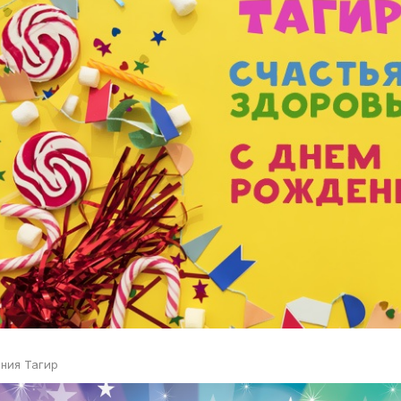
ния Тагир