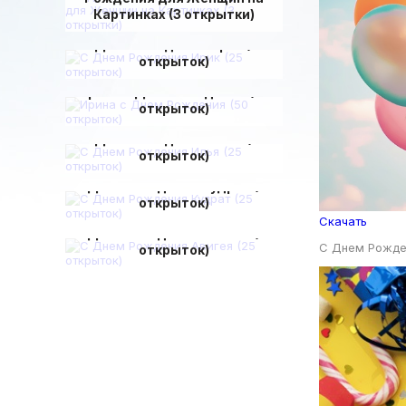
Картинках (3 открытки)
С Днем Рождения Ирик (25
открыток)
Ирина с Днем Рождения (50
открыток)
С Днем Рождения Илья (25
открыток)
С Днем Рождения Кудрат (25
открыток)
Скачать
С Днем Рождения Авигея (25
С Днем Рожде
открыток)