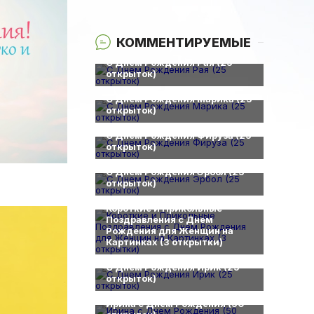
КОММЕНТИРУЕМЫЕ
0
С Днем Рождения Рая (25
открыток)
0
С Днем Рождения Марика (25
открыток)
0
С Днем Рождения Фируза (25
открыток)
0
С Днем Рождения Эрбол (25
открыток)
0
Короткие и Прикольные
Поздравления с Днем
Рождения для Женщин на
Картинках (3 открытки)
0
С Днем Рождения Ирик (25
открыток)
0
Ирина с Днем Рождения (50