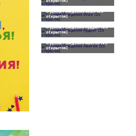
открыток)
0
С Днем Рождения Илья (25
открыток)
0
С Днем Рождения Кудрат (25
открыток)
0
С Днем Рождения Авигея (25
открыток)