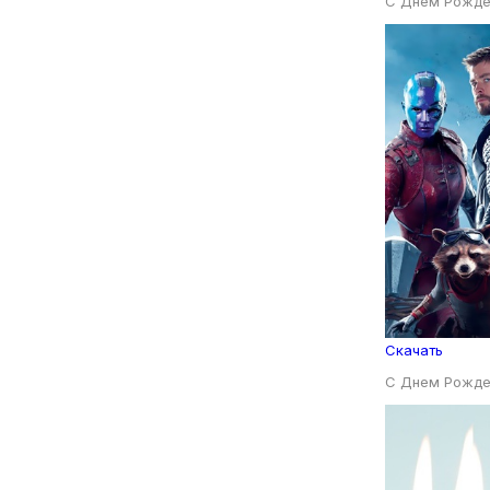
С Днем Рожде
Скачать
С Днем Рожде