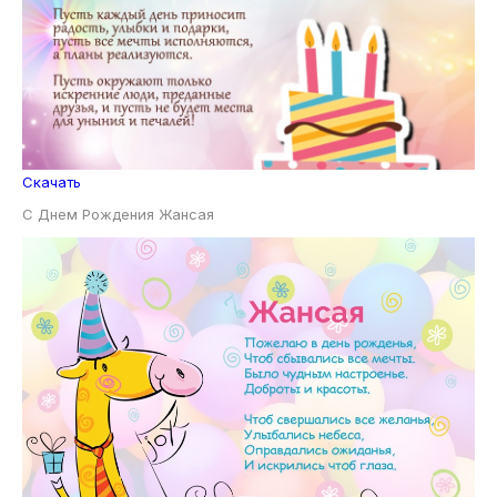
Скачать
С Днем Рождения Жансая