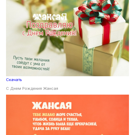
Скачать
С Днем Рождения Жансая