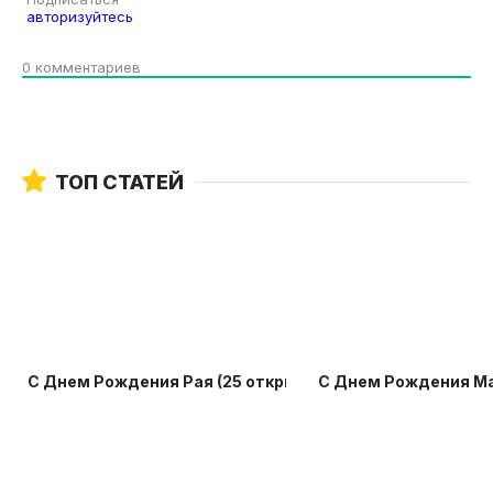
авторизуйтесь
0
комментариев
ТОП СТАТЕЙ
С Днем Рождения Рая (25 открыток)
С Днем Рождения Ма