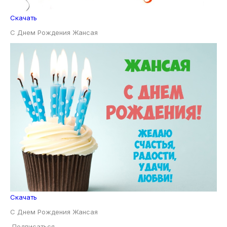
Скачать
С Днем Рождения Жансая
Скачать
С Днем Рождения Жансая
Подписаться